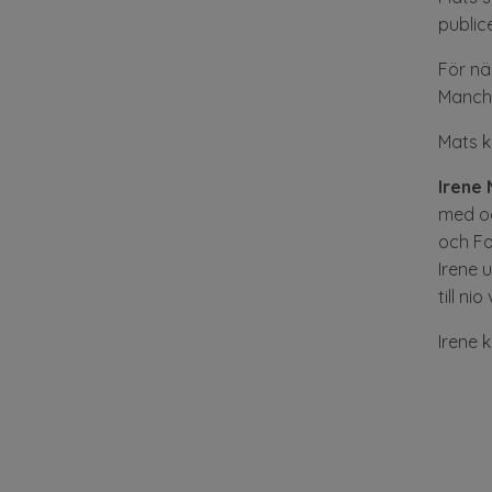
public
För nä
Manche
Mats k
Irene 
med oc
och Fo
Irene 
till ni
Irene 