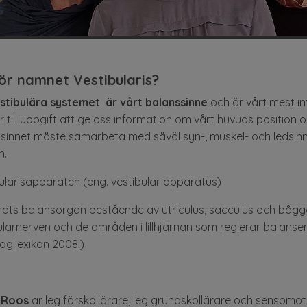
ör namnet Vestibularis?
stibulära systemet är vårt balanssinne
och är vårt mest inf
r till uppgift att ge oss information om vårt huvuds position o
sinnet måste samarbeta med såväl syn-, muskel- och ledsi
n.
ularisapparaten (eng. vestibular apparatus)
rats balansorgan bestående av utriculus, sacculus och bå
ularnerven och de områden i lillhjärnan som reglerar balansen
ogilexikon 2008.)
 Roos
är leg förskollärare, leg grundskollärare och sensomo