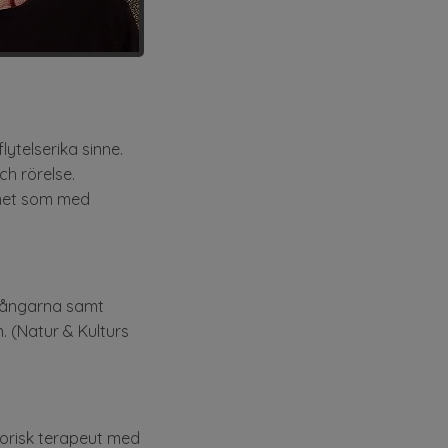
lytelserika sinne.
ch rörelse.
nnet som med
ggångarna samt
. (Natur & Kulturs
torisk terapeut med