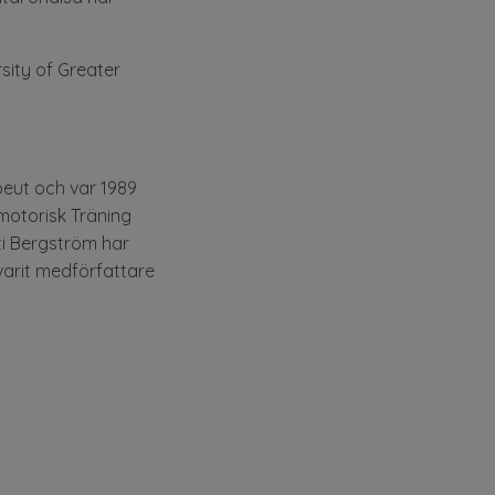
sity of Greater
peut och var 1989
motorisk Träning
ti Bergström har
varit medförfattare