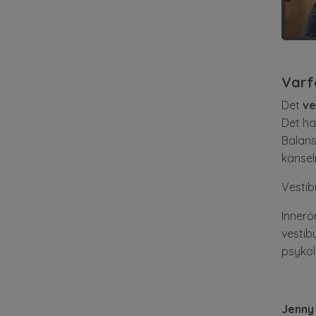
Varf
Det
ve
Det ha
Balans
känsel
Vestib
Innerö
vestib
psykol
Jenny