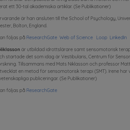
erat ett 30-tal akademiska artiklar. (Se Publikationer)
rvarande är han ansluten till the School of Psychology, Univer
ster, Bolton, England.
an följas på
ResearchGate
Web of Science
Loop
LinkedIn
Niklasson
är utbildad idrottslärare samt sensomotorisk tera
h startade det som idag är Vestibularis, Centrum för Senso
rskning. Tillsammans med Mats Niklasson och professor Mat
utvecklat en metod för sensomotorisk terapi (SMT). Irene har 
o vetenskapliga publiceringar. (Se Publikationer)
kan följas på
ResearchGate