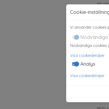
ett sä
Jenny 
Cookie-inställnin
Sedan 
Jenny 
Vi använder cookies p
Irene 
Nödvändiga
Jenny 
Nödvändiga cookies g
Mats 
Visa cookiedetaljer
erfare
Analys
1989 v
Sensom
Visa cookiedetaljer
Matti 
for B
lednin
till s
Mats s